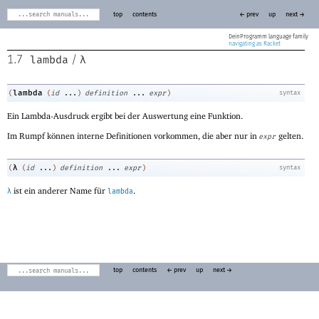
top
contents
← prev
up
next →
DeinProgramm
navigating as Racket
lambda
λ
1.7
/
lambda
(
(
id
...
)
definition
...
expr
)
syntax
Ein Lambda-Ausdruck ergibt bei der Auswertung eine Funktion.
Im Rumpf können interne Definitionen vorkommen, die aber nur in
gelten.
expr
λ
(
(
id
...
)
definition
...
expr
)
syntax
ist ein anderer Name für
.
λ
lambda
top
contents
← prev
up
next →