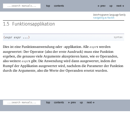
top
contents
← prev
up
next →
DeinProgramm
navigating as Racket
1.5
Funktionsapplikation
(
expr
expr
...
)
syntax
Dies ist eine Funktionsanwendung oder -applikation. Alle
s werden
expr
ausgewertet: Der Operator (also der erste Ausdruck) muss eine Funktion
ergeben, die genauso viele Argumente akzeptieren kann, wie es Operanden,
also weitere
s gibt. Die Anwendung wird dann ausgewertet, indem der
expr
Rumpf der Applikation ausgewertet wird, nachdem die Parameter der Funktion
durch die Argumente, also die Werte der Operanden ersetzt wurden.
top
contents
← prev
up
next →