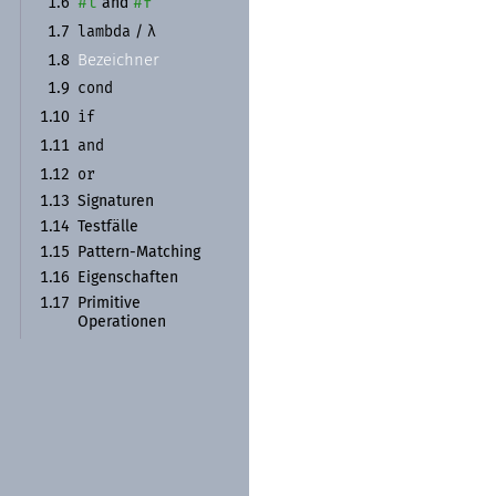
#t
#f
1.6
and
lambda
λ
1.7
/
Bezeichner
1.8
cond
1.9
if
1.10
and
1.11
or
1.12
1.13
Signaturen
1.14
Testfälle
1.15
Pattern-
Matching
1.16
Eigenschaften
1.17
Primitive
Operationen