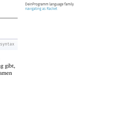
DeinProgramm
navigating as Racket
syntax
e
g gibt,
Namen