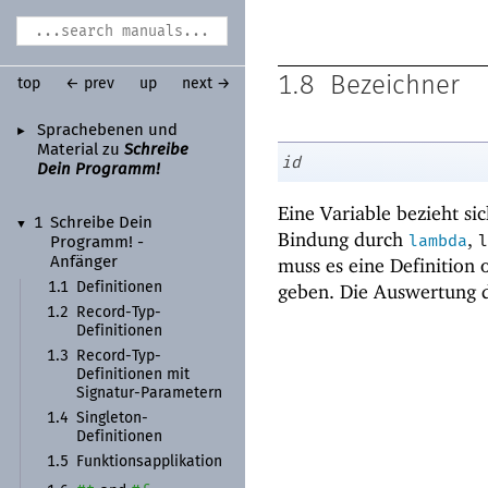
1.8
Bezeichner
top
← prev
up
next →
Sprachebenen und
►
Material zu
Schreibe
id
Dein Programm!
Eine Variable bezieht si
1
Schreibe Dein
▼
Bindung durch
,
lambda
l
Programm! -
muss es eine Definitio
Anfänger
1.1
Definitionen
geben. Die Auswertung 
1.2
Record-
Typ-
Definitionen
1.3
Record-
Typ-
Definitionen mit
Signatur-
Parametern
1.4
Singleton-
Definitionen
1.5
Funktionsapplikation